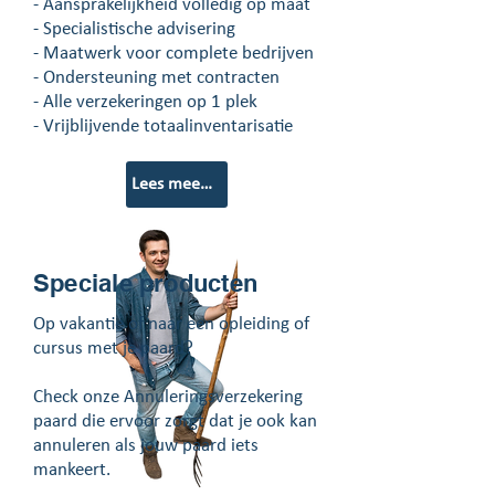
- Aansprakelijkheid volledig op maat
- Specialistische advisering
- Maatwerk voor complete bedrijven
- Ondersteuning met contracten
- Alle verzekeringen op 1 plek
- Vrijblijvende totaalinventarisatie
Lees meer over onze mogelijkheden
Speciale producten
Op vakantie of naar een opleiding of
cursus met je paard?
Check onze Annuleringsverzekering
paard die ervoor zorgt dat je ook kan
annuleren als jouw paard iets
mankeert.