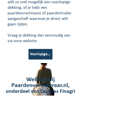
wilt zo snel mogelijk een voorlopige
dekking, of je hebt een
paardenvrachtauto of paardentrailer
aangeschaft waarmee je direct wilt
gaan rijden.
Vraag je dekking dan eenvoudig aan
via onze website.
Voorlopige dekking aanvragen
Welkom bij
Paardenverzekeraar.nl,
onderdeel van Quintes Finagri
Wij zijn gespecialiseerd in paarden- en
ponyverzekeringen. Van de verzekering
van je paard tot aansprakelijkheid, en